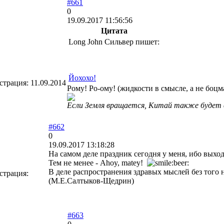
#661
0
19.09.2017 11:56:56
Цитата
Long John Сильвер пишет:
Йохохо!
страция:
11.09.2014
Рому! Ро-ому! (жидкости в смысле, а не боц
Если Земля вращается, Китай также будет в
#662
0
19.09.2017 13:18:28
На самом деле праздник сегодня у меня, ибо выхо
Тем не менее - Ahoy, matey!
В деле распространения здравых мыслей без того н
страция:
(М.Е.Салтыков-Щедрин)
#663