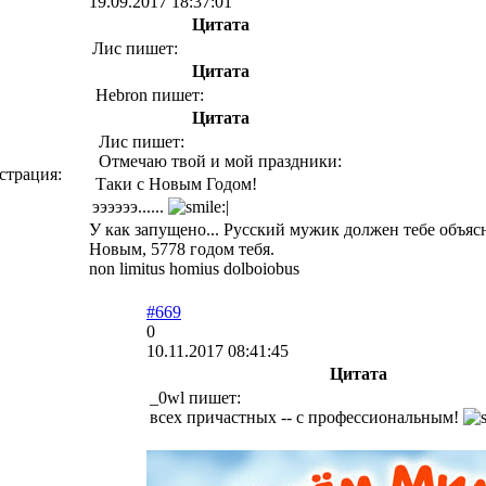
19.09.2017 18:37:01
Цитата
Лис пишет:
Цитата
Hebron пишет:
Цитата
Лис пишет:
Отмечаю твой и мой праздники:
страция:
Таки с Новым Годом!
ээээээ......
У как запущено... Русский мужик должен тебе объясн
Новым, 5778 годом тебя.
non limitus homius dolboiobus
#669
0
10.11.2017 08:41:45
Цитата
_0wl пишет:
всех причастных -- с профессиональным!