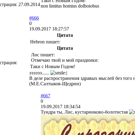
Таки с Новым Годом!
страция:
27.09.2014
non limitus homius dolboiobus
#666
0
19.09.2017 18:27:57
Цитата
Hebron пишет:
Цитата
Лис пишет:
Отмечаю твой и мой праздники:
страция:
Таки с Новым Годом!
ээээээ......
В деле распространения здравых мыслей без того н
(М.Е.Салтыков-Щедрин)
#667
0
19.09.2017 18:34:54
Тундра ты, Лис, кустарниково-болотистая