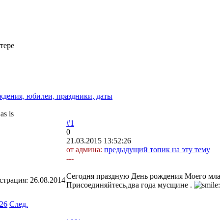
тере
дения, юбилеи, праздники, даты
s is
#1
0
21.03.2015 13:52:26
от админа:
предыдущий топик на эту тему
---
Сегодня праздную День рождения Моего мла
страция:
26.08.2014
Присоединяйтесь,два года мусщине .
26
След.