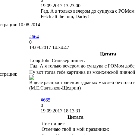
0
19.09.2017 13:23:00
Гад. А я только вечером до сундука с РОМом 
Fetch aft the rum, Darby!
страция:
10.08.2014
#664
0
19.09.2017 14:34:47
Цитата
Long John Сильвер пишет:
Гад. А я только вечером до сундука с РОМом добе
Ну вот тогда тебе картинка из мюнхенской пивно
страция:
В деле распространения здравых мыслей без того н
(М.Е.Салтыков-Щедрин)
#665
0
19.09.2017 18:13:31
Цитата
Лис пишет:
Отмечаю твой и мой праздники: