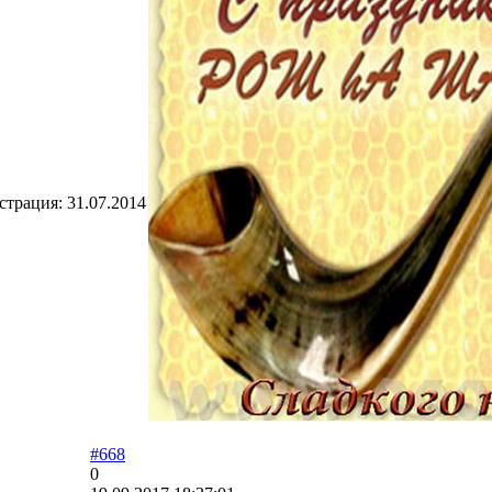
страция:
31.07.2014
#668
0