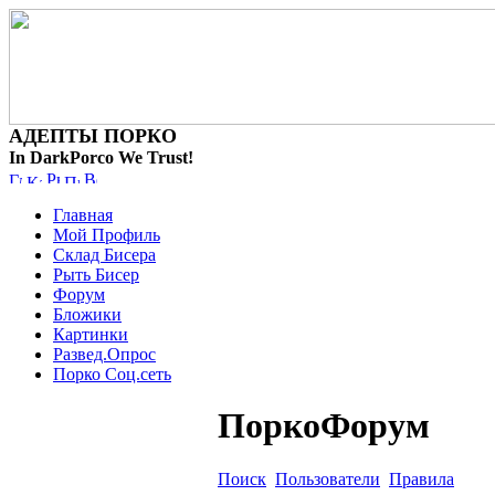
АДЕПТЫ ПОРКО
In DarkPorco We Trust!
Главная
Мой Профиль
Склад Бисера
Рыть Бисер
Форум
Бложики
Картинки
Развед.Опрос
Порко Соц.сеть
ПоркоФорум
Поиск
Пользователи
Правила