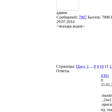
админ
Сообщений:
7907
Баллов:
7908
29.07.2014
<знахарь кодов>
Страницы:
Пред.
1
...
8
9
10
11
1
Ответы
#301
0
21.01.
maxim
_Owl 
ориги
ну, эт