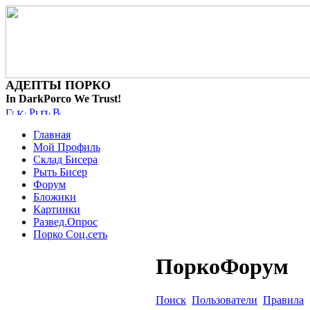
АДЕПТЫ ПОРКО
In DarkPorco We Trust!
Главная
Мой Профиль
Склад Бисера
Рыть Бисер
Форум
Бложики
Картинки
Развед.Опрос
Порко Соц.сеть
ПоркоФорум
Поиск
Пользователи
Правила