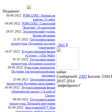
Недавнее:
30.09.2022
PORCO.RU: Хрюша на
районе. О сайте
04.09.2022
PORCO.RU: Санаторий
"Белочка". О санатории
28.07.2022
Зоологический уголок.
Бремя обезьяны
21.07.2022
Оздоровительные
процедуры. Остальное ассорти
_0wl ][
(окончание)
14.07.2022
Художественный фильм
«Стена» / «The Wall»
07.07.2022
Оздоровительные
процедуры. Остальное ассорти
30.06.2022
Рукоделие пациентов.
Подарки для четырёхколёсных
кабан
питомцев
Сообщений:
2303
Баллов:
2304
23.06.2022
Оздоровительные
28.07.2014
процедуры. Раздвинь свою память
`амфибрахист`
16.06.2022
Художественный фильм
«Повелители хаоса» / «Lords of
Chaos»
09.06.2022
Оздоровительные
процедуры. Тренажёр интуиции
02.06.2022
ХрестоматьЕё™. Как
перетерпеть любую напасть