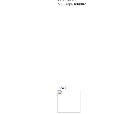
<знахарь кодов>
_0wl