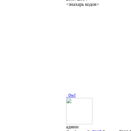
<знахарь кодов>
_0wl
админ