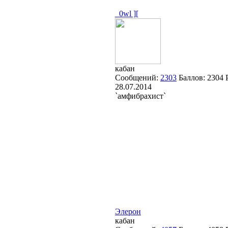
_0wl ][
кабан
Сообщений:
2303
Баллов:
2304
28.07.2014
`амфибрахист`
Элерон
кабан