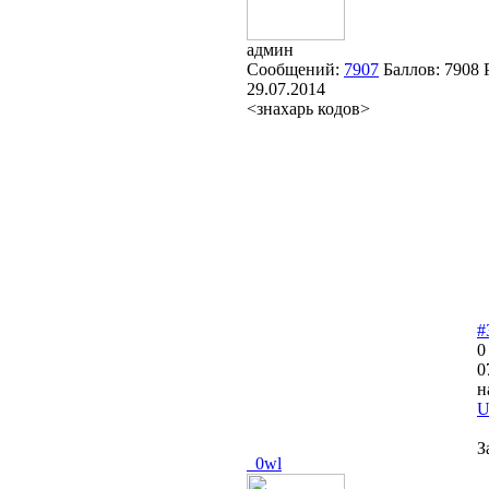
админ
Сообщений:
7907
Баллов:
7908
29.07.2014
<знахарь кодов>
#
0
0
н
U
З
_0wl