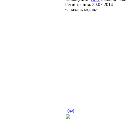
Регистрация:
29.07.2014
<знахарь кодов>
_0wl