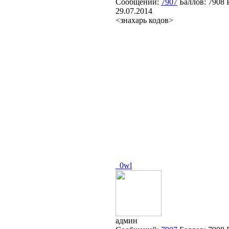
Сообщений:
7907
Баллов:
7908
29.07.2014
<знахарь кодов>
_0wl
админ