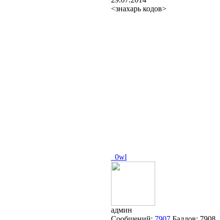
<знахарь кодов>
_0wl
админ
Сообщений:
7907
Баллов:
7908