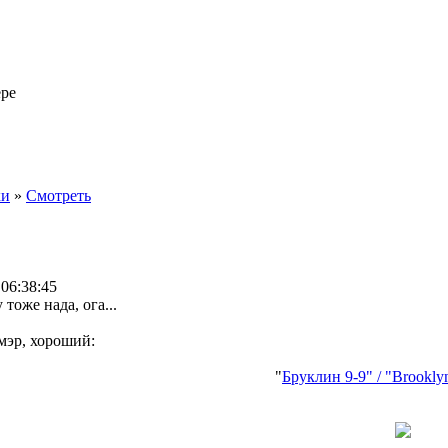
ере
ки
»
Смотреть
 06:38:45
 тоже нада, ога...
мэр, хороший:
"
Бруклин 9-9" / "Brookly