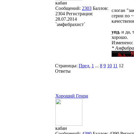
кабан
Сообщений:
2303
Баллов:
слоган "за
2304
Регистрация:
серии по ~
28.07.2014
качествен
`амфибрахист`
упд.
и да, 
хорошо.
Изменено
* Амфибрах
Страницы:
Пред.
1
...
8
9
10
11
12
Ответы
Хороший Генри
кабан
Сообщений:
4390
Баллов:
4390
Регис