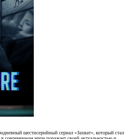
одневный шестисерийный сериал «Захват», который стал
 в современном мире поражает своей актуальностью и