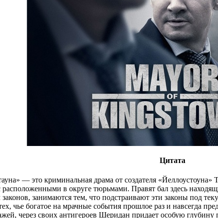
Цитата
уна» — это криминальная драма от создателя «Йеллоустоуна» Т
 с расположенными в округе тюрьмами. Правят бал здесь находящ
 законов, занимаются тем, что подстраивают эти законы под тек
, тех, чье богатое на мрачные события прошлое раз и навсегда п
жей, через своих антигероев Шеридан придает особую глубину 