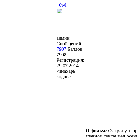
_0wl
админ
Сообщений:
7907
Баллов:
7908
Регистрация:
29.07.2014
<знахарь
кодов>
О фильме:
Затронуть п
главной сенсацией осен