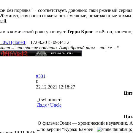
кон без порядка" -- соответствует. довольно-таки ржачный сериал
20 минут, сквозного сюжета нет. смешные, незаезженные хохмы. 
ный.
там в комической роли участвует
Терри Крюс
. жжёт он, конечно,
:
_0wl [cloned]
-
17.08.2015 09:44:12
ист -- это вполне понятно. Амфибрахий там... то, сё... *
#331
0
22.12.2021 12:18:27
Цит
_0wl пишет:
Дядя / Uncle
Цит
О фильме: Энди — хронический неудачник. А т
...по версии "Кураж-Бамбей"
трация:
19.11.2016