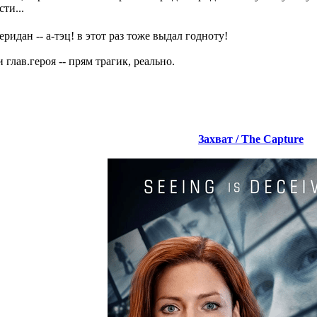
ти...
идан -- а-тэц! в этот раз тоже выдал годноту!
глав.героя -- прям трагик, реально.
Захват / The Capture