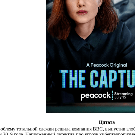
Цитата
роблему тотальной слежки решила компания BBC, выпустив злоб
и 2019 года. Напряженный детектив про угрозу кибертерроризма