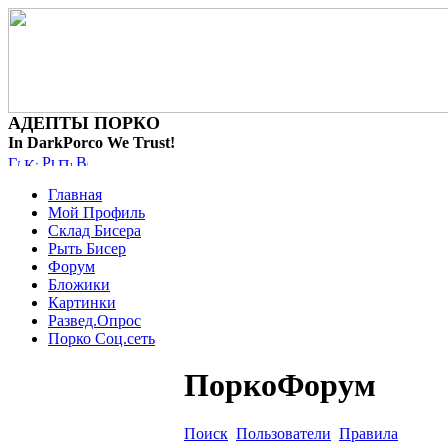
АДЕПТЫ ПОРКО
In DarkPorco We Trust!
Главная
Мой Профиль
Склад Бисера
Рыть Бисер
Форум
Бложики
Картинки
Развед.Опрос
Порко Соц.сеть
ПоркоФорум
Поиск
Пользователи
Правила