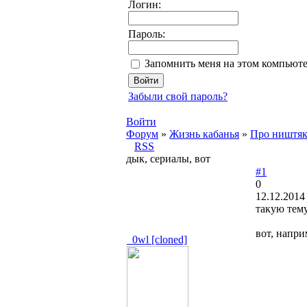
Логин:
Пароль:
Запомнить меня на этом компьют
Забыли свой пароль?
Войти
Форум
»
Жизнь кабанья
»
Про ништя
RSS
дык, сериалы, вот
#1
0
12.12.2014
такую тему
вот, напри
_0wl [cloned]