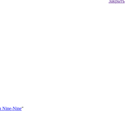
Закрыть
n Nine-Nine
"