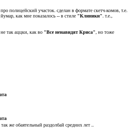
 про полицейский участок. сделан в формате скетч-комов, т.е.
йумар, как мне показалось -- в стиле
"Клиники"
. т.е.,
 не так аццки, как во
"Все ненавидят Криса"
, но тоже
ата
ата
ак же обаятельный раздолбай средних лет ..