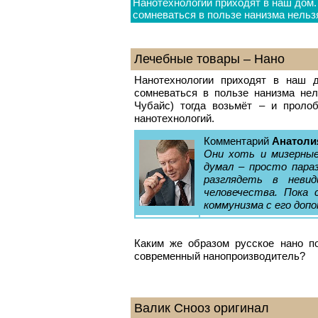
Нанотехнологии приходят в наш дом. 
сомневаться в пользе нанизма нельз
Лечебные товары – Нано
Нанотехнологии приходят в наш 
сомневаться в пользе нанизма нел
Чубайс) тогда возьмёт – и пролоб
нанотехнологий.
Комментарий
Анатоли
Они хоть и мизерные,
думал – просто параз
разглядеть в неви
человечества. Пока 
коммунизма с его доп
Каким же образом русское нано п
современный нанопроизводитель?
Валик Снооз оригинал