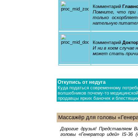
Комментарий
Главно
Помните, что при 
только оскорбляет
нательную питател
Комментарий
Докто
И ни в коем случае
может стать причи
Откупись от недуга
Куда податься современному потреби
волшебников почему-то медицинской 
продавцы ярких баночек и блестящих
Массажёр для головы «Генер
Дорогие друзья! Представляем В
головы «Генератор идей» IS-36 