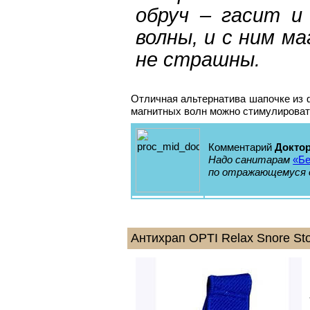
обруч – гасит и
волны, и с ним м
не страшны.
Отличная альтернатива шапочке из фо
магнитных волн можно стимулироват
Комментарий
Докто
Надо санитарам
«Бе
по отражающемуся о
Антихрап OPTI Relax Snore St