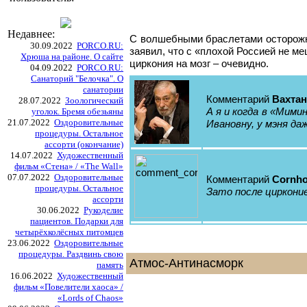
Недавнее:
С волшебными браслетами осторожне
30.09.2022
PORCO.RU:
заявил, что с «плохой Россией не м
Хрюша на районе. О сайте
циркония на мозг – очевидно.
04.09.2022
PORCO.RU:
Санаторий "Белочка". О
санатории
Комментарий
Вахтан
28.07.2022
Зоологический
А я и когда в «Мими
уголок. Бремя обезьяны
21.07.2022
Оздоровительные
Ивановну, у мэня даж
процедуры. Остальное
ассорти (окончание)
14.07.2022
Художественный
фильм «Стена» / «The Wall»
07.07.2022
Оздоровительные
Комментарий
Cornho
процедуры. Остальное
Зато после циркони
ассорти
30.06.2022
Рукоделие
пациентов. Подарки для
четырёхколёсных питомцев
23.06.2022
Оздоровительные
процедуры. Раздвинь свою
Атмос-Антинасморк
память
16.06.2022
Художественный
фильм «Повелители хаоса» /
«Lords of Chaos»