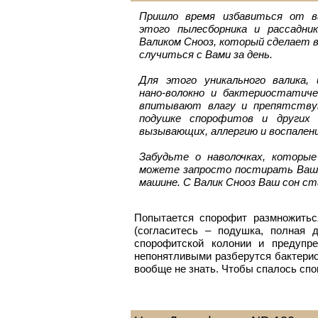
Пришло время избавиться от в
этого пылесборника и рассадни
Валиком Снооз, который сделает 
случиться с Вами за день.
Для этого уникального валика, 
нано-волокно и бактериостатиче
впитывают влагу и препятству
подушке спорофитов и других в
вызывающих, аллергию и воспален
Забудьте о наволочках, которы
можете запросто постирать Ваш 
машине. С Валик Снооз Ваш сон с
Попытается спорофит размножиться
(согласитесь – подушка, полная 
спорофитской колонии и предупр
непонятливыми разберутся бактери
вообще не знать. Чтобы спалось спо