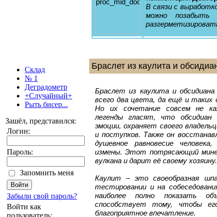
В связи с выработк
можно позабыть 
разгерметизировать
Браслет из каулита и обсидиа
Склад
№ 1
Деградометр
Браслет из каулита и обсидиана
+Случайный+
всего два цвета, да ещё и таких 
Рыть бисер...
Но их сочетание совсем не ка
легенды гласят, что обсидиан
Зашёл, представился:
эмоции, охраняет своего владельц
Логин:
и поступков. Также он восстанав
душевное равновесие человека
измены. Этот потрясающий минер
Пароль:
вулкана и дарит её своему хозяину.
Запомнить меня
Каулит – это своеобразная шпар
тестировании и на собеседовани
наиболее полно показать объ
Забыли свой пароль?
способствует тому, чтобы его
Войти как
благоприятное впечатление.
пользователь: