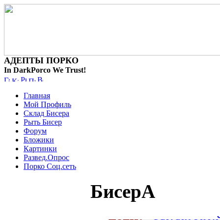
АДЕПТЫ ПОРКО
In DarkPorco We Trust!
Главная
Мой Профиль
Склад Бисера
Рыть Бисер
Форум
Бложики
Картинки
Развед.Опрос
Порко Соц.сеть
БисерА