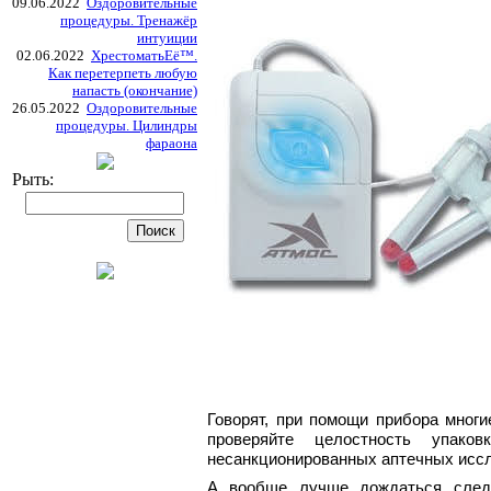
09.06.2022
Оздоровительные
процедуры. Тренажёр
интуиции
02.06.2022
ХрестоматьЕё™.
Как перетерпеть любую
напасть (окончание)
26.05.2022
Оздоровительные
процедуры. Цилиндры
фараона
Рыть:
Говорят, при помощи прибора мног
проверяйте целостность упако
несанкционированных аптечных исс
А вообще лучше дождаться следу