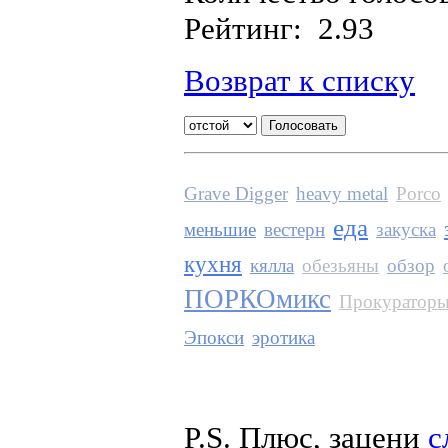
Рейтинг: 2.93
Возврат к списку
Grave Digger
heavy metal
Porco
еда
меньшие
вестерн
закуска
кухня
кялла
обезьяны
обзор
ПОРКОмикс
Прокуратор
Эпокси
эротика
P.S. Плюс, зацени
с