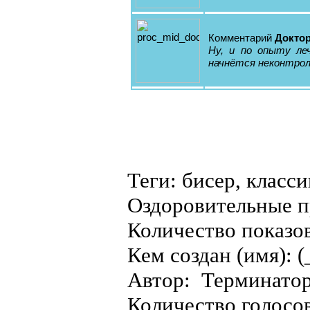
Комментарий
Докто
Ну, и по опыту ле
начнётся неконтрол
Теги: бисер, класси
Оздоровительные 
Количество показо
Кем создан (имя): (
Автор: Терминато
Количество голосо