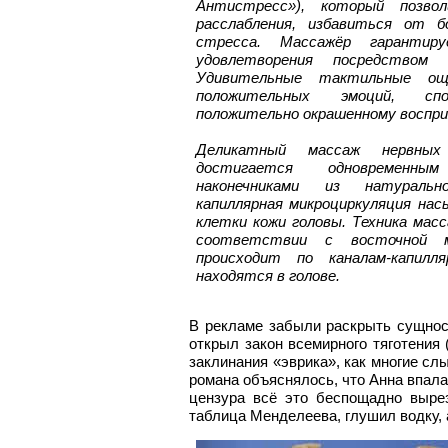
Антистресс»), который позво
расслабления, избавиться от 
стресса. Массажёр гарантиру
удовлетворения посредством 
Удивительные тактильные ощ
положительных эмоций, спо
положительно окрашенному воспр
Деликатный массаж нервных
достигается одновременны
наконечниками из натуральн
капиллярная микроциркуляция на
клетки кожи головы. Техника мас
соответствии с восточной ме
происходит по каналам-капилл
находятся в голове.
В рекламе забыли раскрыть сущност
открыл закон всемирного тяготения 
заклинания «эврика», как многие сл
романа объяснялось, что Анна впала
цензура всё это беспощадно вырез
таблица Менделеева, глушил водку, 