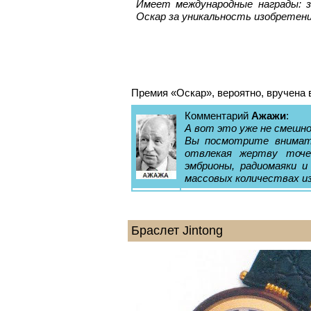
Имеет международные награды: 
Оскар за уникальность изобретени
Премия «Оскар», вероятно, вручена 
Комментарий
Ажажи
:
А вот это уже не смешн
Вы посмотрите внимате
отвлекая жертву точе
эмбрионы, радиомаяки 
массовых количествах и
Браслет Jintong