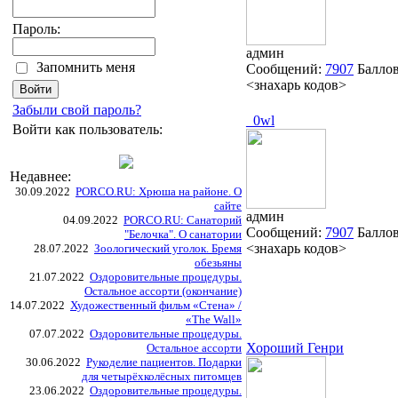
Пароль:
админ
Запомнить меня
Сообщений:
7907
Балло
<знахарь кодов>
Забыли свой пароль?
_0wl
Войти как пользователь:
Недавнее:
30.09.2022
PORCO.RU: Хрюша на районе. О
сайте
админ
04.09.2022
PORCO.RU: Санаторий
Сообщений:
7907
Балло
"Белочка". О санатории
<знахарь кодов>
28.07.2022
Зоологический уголок. Бремя
обезьяны
21.07.2022
Оздоровительные процедуры.
Остальное ассорти (окончание)
14.07.2022
Художественный фильм «Стена» /
«The Wall»
07.07.2022
Оздоровительные процедуры.
Хороший Генри
Остальное ассорти
30.06.2022
Рукоделие пациентов. Подарки
для четырёхколёсных питомцев
23.06.2022
Оздоровительные процедуры.