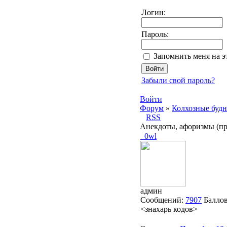
Логин:
Пароль:
Запомнить меня на 
Забыли свой пароль?
Войти
Форум
»
Колхозные буд
RSS
Анекдоты, афоризмы (п
_0wl
админ
Сообщений:
7907
Балло
<знахарь кодов>