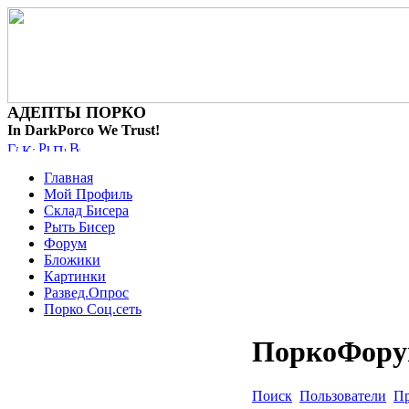
АДЕПТЫ ПОРКО
In DarkPorco We Trust!
Главная
Мой Профиль
Склад Бисера
Рыть Бисер
Форум
Бложики
Картинки
Развед.Опрос
Порко Соц.сеть
ПоркоФор
Поиск
Пользователи
Пр