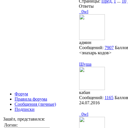
Страницы:
Пред.
1
...
10
Ответы
_0wl
админ
Сообщений:
7907
Балло
<знахарь кодов>
Шуша
кабан
Форум
Сообщений:
1165
Балло
Правила форума
24.07.2016
Сообщения (личные)
Подписки
_0wl
Зашёл, представился:
Логин: