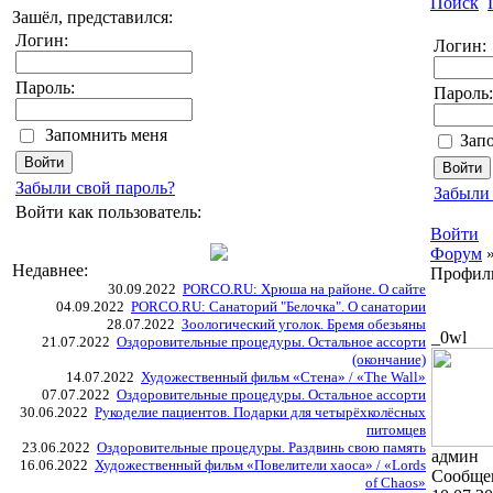
Поиск
Зашёл, представился:
Логин:
Логин:
Пароль:
Пароль:
Запомнить меня
Зап
Забыли свой пароль?
Забыли 
Войти как пользователь:
Войти
Форум
Недавнее:
Профил
30.09.2022
PORCO.RU: Хрюша на районе. О сайте
04.09.2022
PORCO.RU: Санаторий "Белочка". О санатории
28.07.2022
Зоологический уголок. Бремя обезьяны
_0wl
21.07.2022
Оздоровительные процедуры. Остальное ассорти
(окончание)
14.07.2022
Художественный фильм «Стена» / «The Wall»
07.07.2022
Оздоровительные процедуры. Остальное ассорти
30.06.2022
Рукоделие пациентов. Подарки для четырёхколёсных
питомцев
23.06.2022
Оздоровительные процедуры. Раздвинь свою память
админ
16.06.2022
Художественный фильм «Повелители хаоса» / «Lords
Cообще
of Chaos»