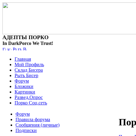
АДЕПТЫ ПОРКО
In DarkPorco We Trust!
Главная
Мой Профиль
Склад Бисера
Рыть Бисер
Форум
Бложики
Картинки
Развед.Опрос
Порко Соц.сеть
Форум
По
Правила форума
Сообщения (личные)
Подписки